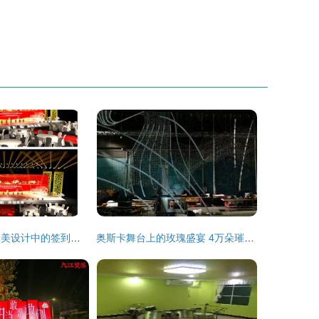
中式舞台艺术 舞美设计中的签到与合影墙造型解析
奥斯卡舞台上的玫瑰盛宴 4万朵璀璨之花的艺术震撼