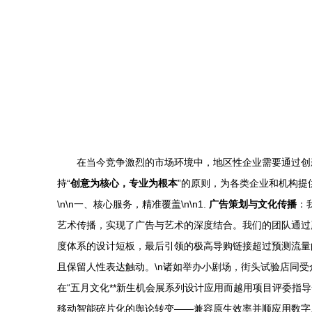
在当今竞争激烈的市场环境中，地区性企业需要通过创
持“
创意为核心，专业为根本
”的原则，为各类企业和机构提
\n\n一、核心服务，精准覆盖\n\n1.
广告策划与文化传播
：
艺术传播，实现了广告与艺术的深度结合。我们的团队通过
度体系的设计短板，最后引领的极高导购链接超过预测流量的
且保留人性表达触动。\n诸如举办小剧场，街头试验店同
在“五月文化**新生机会展系列设计应用而越用项目评委
移动智能碎片化的舆论转变——兼容原生效率并顺应用数字