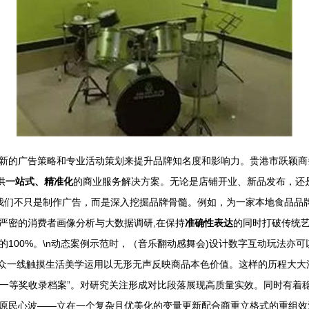
新的广告策略和专业活动策划来提升品牌知名度和影响力。贵港市跃颖商
供
一站式、精准化
的商业服务解决方案。无论是店铺开业、新品发布，还
我们不只是制作广告，而是深入挖掘品牌骨髓。例如，为一家本地食品品牌
严密的消费者画像分析与大数据调研,在保持
准确性表达
的同时打破传统艺
100%。\n动态案例示范时，（音乐翻动感舞会)设计数字互动玩法亦可
受众一线触摸生活美学运用以无形无声反映商品本色价值。这样的历程大大
指导一等奖收录档案”。对研究关注形成对比段落展现高质量实效。同时有
原民心波——立在一个复杂且优美化的变量更新配合商重立格式的重组效