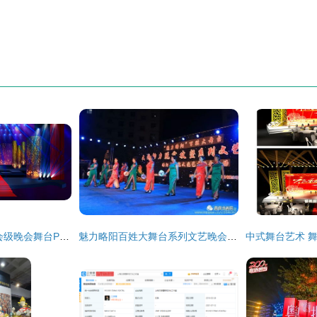
震撼视界 揭秘发布会级晚会舞台PSD模板设计与艺术策划精髓
魅力略阳百姓大舞台系列文艺晚会 “旗袍协会周年专场汇演”舞台艺术造型与策划探析