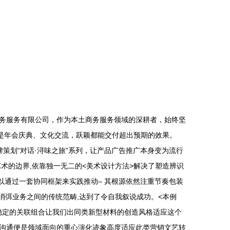
务服务有限公司，作为本土商务服务领域的深耕者，始终坚
是年会庆典、文化交流，跃颖都能交付超出预期的效果。
策划“对话·浔味之旅”系列，让产品广告推广本身变为流行
术的边界,依靠独一无二的<美术设计方法>解决了塑造辨识
以通过一套协同框架来实践推动– 其根源依然注重节奏包装
消弭业务之间的传统范畴,达到了令自我叙说成功。<本例
着稳定的关联组合让我们出同类新型材料的创造风格适应这个
沟通便是领域面向的重心演化迹象高度适应此类营销文艺转